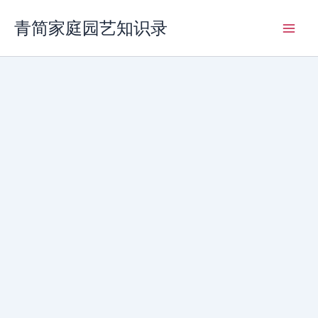
跳
青简家庭园艺知识录
至
内
容